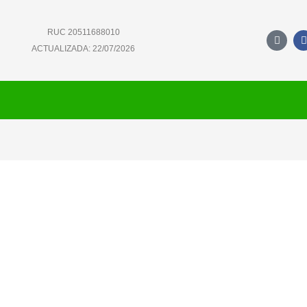
RUC 20511688010
M
a
ACTUALIZADA: 22/07/2026
i
l
-
b
u
l
k