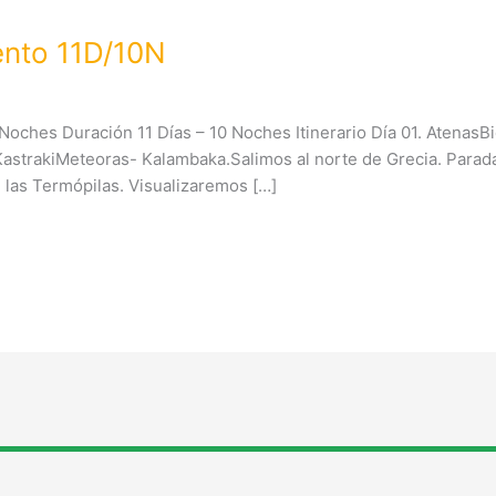
ento 11D/10N
 Noches Duración 11 Días – 10 Noches Itinerario Día 01. AtenasB
 KastrakiMeteoras- Kalambaka.Salimos al norte de Grecia. Parad
de las Termópilas. Visualizaremos […]