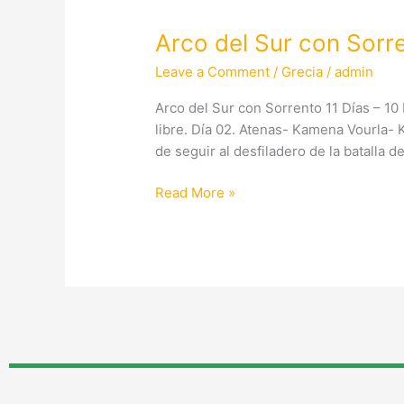
del
Arco del Sur con Sorr
Sur
con
Leave a Comment
/
Grecia
/
admin
Sorrento
11D/10N
Arco del Sur con Sorrento 11 Días – 10
libre. Día 02. Atenas- Kamena Vourla-
de seguir al desfiladero de la batalla 
Read More »